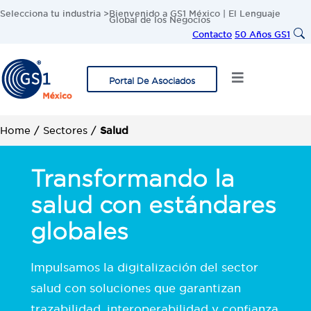
Selecciona tu industria >
Bienvenido a GS1 México | El Lenguaje
Global de los Negocios
Contacto
50 Años GS1
Portal De Asociados
Home
/
Sectores
/
Salud
Transformando la
salud con estándares
globales
Impulsamos la digitalización del sector
salud con soluciones que garantizan
trazabilidad, interoperabilidad y confianza