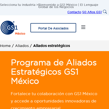
Selecciona tu industria >
Bienvenido a GS1 México | El Lenguaje
Global de los Negocios
Contacto
50 Años GS1
Portal De Asociados
Home
/
Aliados
/
Aliados estratégicos
Programa de Aliados
Estratégicos GS1
México
Fortalece tu colaboración con GS1 México
y accede a oportunidades innovadoras de
crecimiento empresarial.