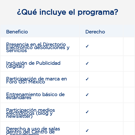
¿Qué incluye el programa?
Beneficio
Derecho
Presencia en el Directorio
✓
Electrónico deSoluciones y
Servicios
Inclusión de Publicidad
✓
(digital)
Participación de marca en
✓
Foro GS1 México
Entrenamiento básico de
✓
estándares
Participación medios
✓
electrónicos (blog y
newsletter)
Derecho a uso de salas
✓
dentro del Centro de
Conocimiento