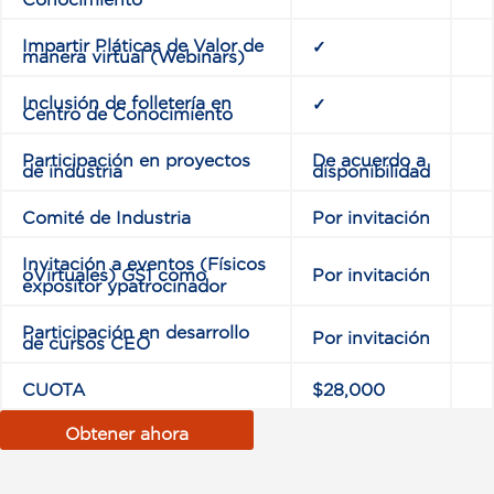
Impartir Pláticas de Valor de
✓
manera virtual (Webinars)
Inclusión de folletería en
✓
Centro de Conocimiento
Participación en proyectos
De acuerdo a
de industria
disponibilidad
Comité de Industria
Por invitación
Invitación a eventos (Físicos
oVirtuales) GS1 como
Por invitación
expositor ypatrocinador
Participación en desarrollo
Por invitación
de cursos CEO
CUOTA
$28,000
Obtener ahora