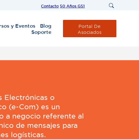
Contacto
50 Años GS1
rsos y Eventos
Blog
Portal De
Soporte
Asociados
 Electrónicas o
co (e-Com) es un
 a negocio referente al
nico de mensajes para
es logísticas.