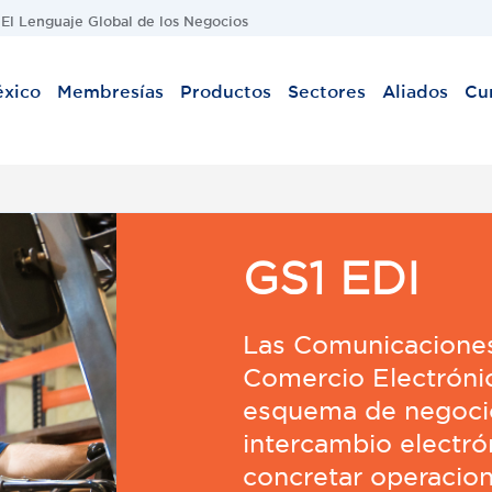
 El Lenguaje Global de los Negocios
éxico
Membresías
Productos
Sectores
Aliados
Cu
GS1 EDI
Las Comunicaciones
Comercio Electróni
esquema de negocio
intercambio electró
concretar operacion