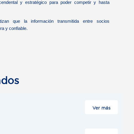
cendental y estratégico para poder competir y hasta
izan que la información transmitida entre socios
a y confiable.
ados
sss
Ver más
Es
la
transacción
electrónica