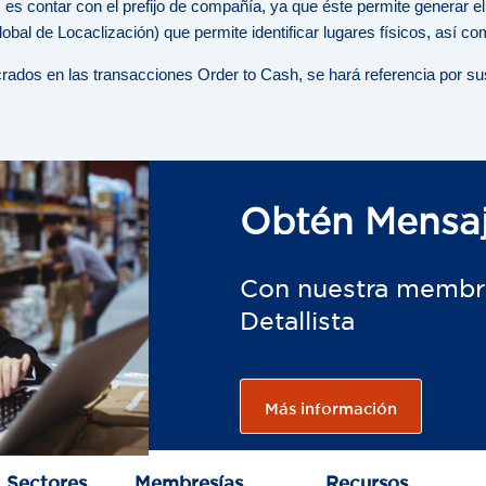
 es contar con el prefijo de compañía, ya que éste permite generar 
obal de Locaclización) que permite identificar lugares físicos, así c
crados en las transacciones Order to Cash, se hará referencia por s
Obtén Mensaj
Con nuestra membr
Detallista
Más información
Sectores
Membresías
Recursos