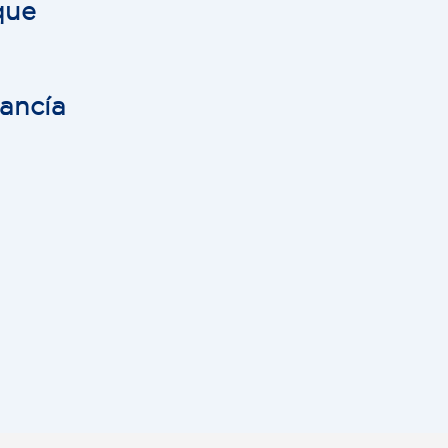
que
ancía