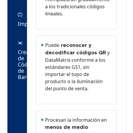
a los tradicionales códigos
lineales.
Impresora
Puede
reconocer y
Creación
y
decodificar códigos QR
de
DataMatrix conforme a los
Código
estándares GS1, sin
de
importar el topo de
Barras
producto o la iluminación
del punto de venta.
Procesan la información en
menos de medio