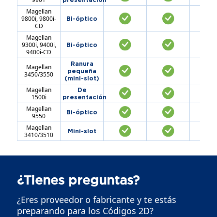
Magellan
9800i, 9800i-
Bi-óptico
CD
Magellan
9300i, 9400i,
Bi-óptico
9400i-CD
Ranura
Magellan
pequeña
3450/3550
(mini-slot)
Magellan
De
1500i
presentación
Magellan
Bi-óptico
9550
Magellan
Mini-slot
3410/3510
¿Tienes preguntas?
¿Eres proveedor o fabricante y te estás
preparando para los Códigos 2D?