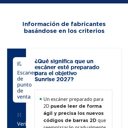
Información de fabricantes
basándose en los criterios
¿Qué significa que un
escáner esté preparado
Escaners
para el objetivo
de
Sunrise 2027?
punto
de
venta
Un escáner preparado para
2D
puede leer de forma
ágil y precisa los nuevos
que
códigos de barras 2D
Verificador
reemplazarán gradualmente