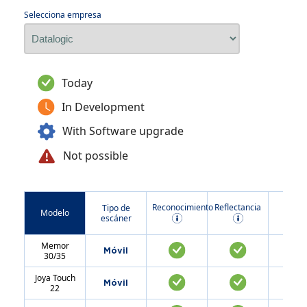
Selecciona empresa
Today
In Development
With Software upgrade
Not possible
Reconocimiento
Reflectancia
Modo
Tipo de
Modelo
escáner
Memor
Móvil
30/35
Joya Touch
Móvil
22