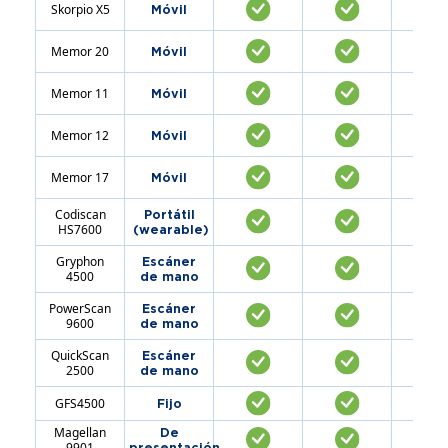
Skorpio X5
Móvil
Memor 20
Móvil
Memor 11
Móvil
Memor 12
Móvil
Memor 17
Móvil
Codiscan
Portátil
HS7600
(wearable)
Gryphon
Escáner
4500
de mano
PowerScan
Escáner
9600
de mano
QuickScan
Escáner
2500
de mano
GFS4500
Fijo
Magellan
De
9901
presentación