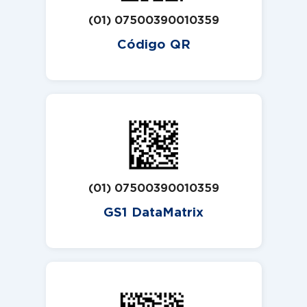
(01) 07500390010359
Código QR
(01) 07500390010359
GS1 DataMatrix