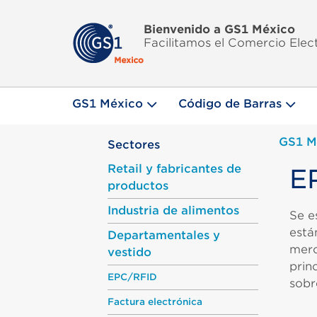
Bienvenido a GS1 México
Facilitamos el Comercio Elec
GS1 México
Código de Barras
GS1 M
Sectores
Retail y fabricantes de
E
productos
Industria de alimentos
Se e
está
Departamentales y
merc
vestido
prin
EPC/RFID
sobr
Factura electrónica