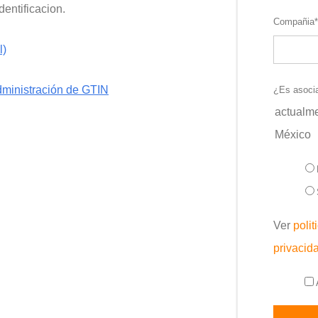
dentificacion.
Compañia
l)
dministración de GTIN
¿Es asoci
actualme
México
Ver
polit
privacid