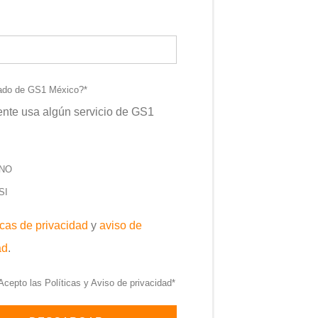
*
ado de GS1 México?
*
nte usa algún servicio de GS1
NO
SI
icas de privacidad
y
aviso de
ad
.
Acepto las Políticas y Aviso de privacidad
*